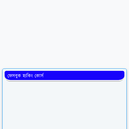
ফেসবুক হ্যকিং কোর্স